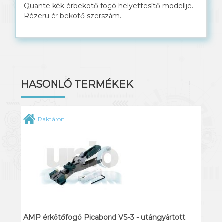
Quante kék érbekötő fogó helyettesítő modellje.
Rézerü ér bekötő szerszám.
Solar kábel
HASONLÓ TERMÉKEK
Raktáron
AMP érkötőfogó Picabond VS-3 - utángyártott