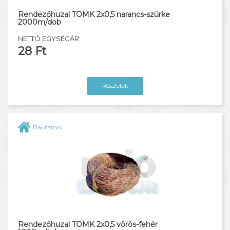
Rendezőhuzal TOMK 2x0,5 narancs-szürke
Solar kábel
2000m/dob
NETTÓ EGYSÉGÁR:
28 Ft
Részletek
Raktáron
Rendezőhuzal TOMK 2x0,5 vörös-fehér