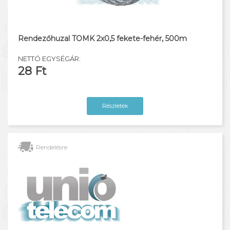
Telefon kábel
Switch rézkábel
Rendezőhuzal TOMK 2x0,5 fekete-fehér, 500m
Rendezőhuzal
NETTÓ EGYSÉGÁR:
28 Ft
Távközlési anyagok
Réz szerelési anyagok
Részletek
Műszerek, szerszámok
Rendelésre
Szekrények, dobozok
Szerelt patch kábelek
Csatlakozók, toldók
Mobiltorony kábel