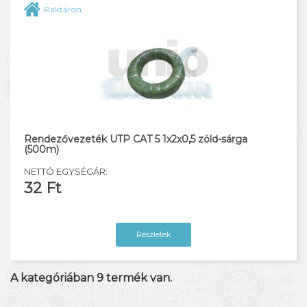
Raktáron
Rendezővezeték UTP CAT 5 1x2x0,5 zöld-sárga
(500m)
NETTÓ EGYSÉGÁR:
32 Ft
Részletek
A kategóriában
9
termék van.