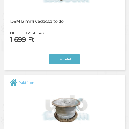
KKHR
DSM12 mini védőcső toldó
NETTÓ EGYSÉGÁR:
1 699 Ft
Részletek
Raktáron