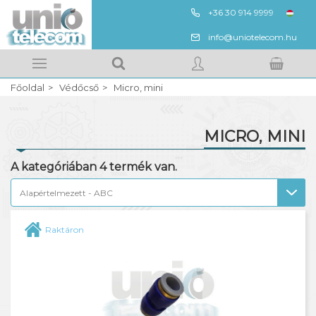
+36 30 914 9999
ENG
info@uniotelecom.hu
Megnézem
Kedvencek
Főoldal
Védőcső
Micro, mini
Kosarad tartalma
BELÉPÉS
MICRO, MINI
REGISZTRÁCIÓ
Gégecső
A kategóriában
4
termék van.
PE
PVC
Raktáron
Zsugorcső, XAGA
Micro, mini