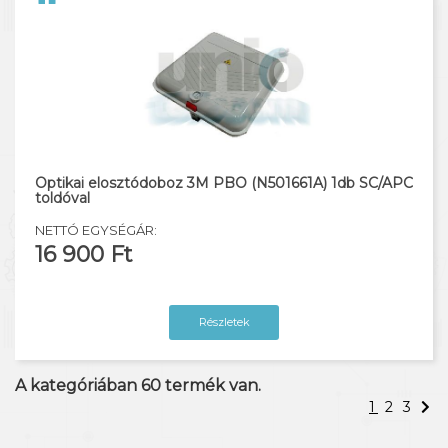
Optikai elosztódoboz 3M PBO (N501661A) 1db SC/APC
toldóval
NETTÓ EGYSÉGÁR:
16 900 Ft
Részletek
A kategóriában
60
termék van.
1
2
3