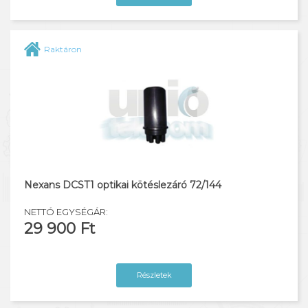
Raktáron
Nexans DCST1 optikai kötéslezáró 72/144
NETTÓ EGYSÉGÁR:
29 900 Ft
Részletek