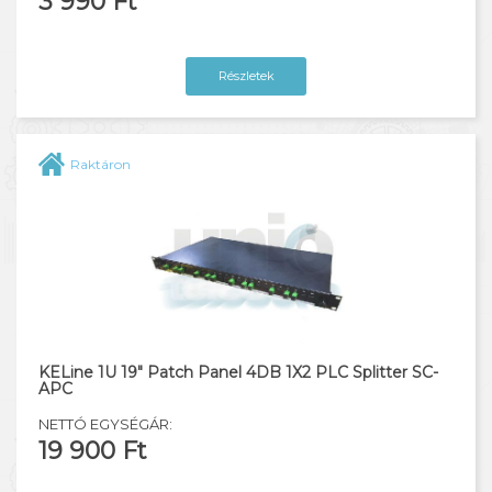
3 990 Ft
Részletek
Raktáron
KELine 1U 19" Patch Panel 4DB 1X2 PLC Splitter SC-
APC
NETTÓ EGYSÉGÁR:
19 900 Ft