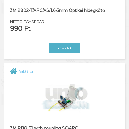
3M 8802-T/APC/AS/1,6-3mm Optikai hidegkötő
NETTÓ EGYSÉGÁR:
990 Ft
Részletek
Raktáron
3M PBO S1 with coupling SC/APC