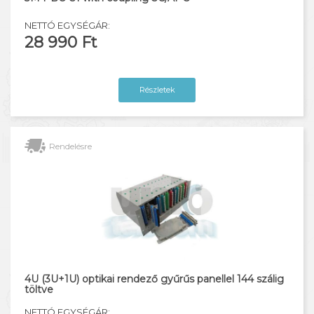
NETTÓ EGYSÉGÁR:
28 990 Ft
Részletek
Rendelésre
4U (3U+1U) optikai rendező gyűrűs panellel 144 szálig
töltve
NETTÓ EGYSÉGÁR: