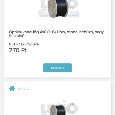
Optikai kábel lég 4x6 (1+8) Unio, mono, behúzó, nagy
fesztávú
NETTÓ EGYSÉGÁR:
270 Ft
Részletek
Raktáron