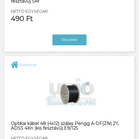
fesztávú) SM
NETTÓ EGYSÉGÁR:
490 Ft
Részletek
Raktáron
Optikai kábel 48 (4x12) szálas Pengg A-DF(ZN) 2Y,
ADSS 4Kn (kis fesztávú) E9/125
NETTÓ EGYSÉGÁR: