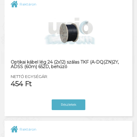
Raktáron
Optikai kábel lég 24 (2x12) szálas TKF (A-DQ(ZN)2Y,
ADSS (60m) 652D, behúzó
NETTÓ EGYSÉGÁR:
454 Ft
Részletek
Raktáron