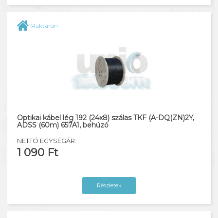
Raktáron
Optikai kábel lég 192 (24x8) szálas TKF (A-DQ(ZN)2Y,
ADSS (60m) 657A1, behúzó
NETTÓ EGYSÉGÁR:
1 090 Ft
Részletek