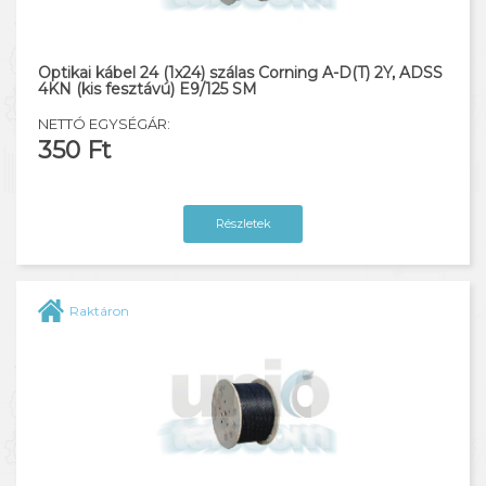
Optika csatlakozók
Optikai aktív eszközök
Optikai kábel 24 (1x24) szálas Corning A-D(T) 2Y, ADSS
4KN (kis fesztávú) E9/125 SM
Optikai passzív eszközök
NETTÓ EGYSÉGÁR:
350 Ft
Optikai műszerek és szerszámok
Szerelt patch kábelek
Részletek
Drop kábelek
Raktáron
Szerelési anyagok
Kötődoboz, tartó szerelvény