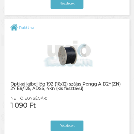
Részletek
Raktáron
Optikai kábel lég 192 (16x12) szálas Pengg A-D2Y(ZN)
2Y E9/125, ADSS, 4Kn (kis fesztávú)
NETTÓ EGYSÉGÁR:
1 090 Ft
Részletek