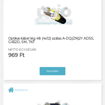
Optikai kábel lég 48 (4x12) szálas A-DQ(ZN)2Y ADSS,
G.652D, SM, TKF
NETTÓ EGYSÉGÁR:
969 Ft
Részletek
Raktáron