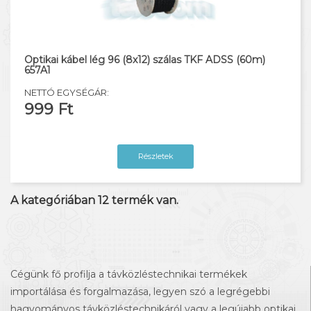
Optikai kábel lég 96 (8x12) szálas TKF ADSS (60m)
657A1
NETTÓ EGYSÉGÁR:
999 Ft
Részletek
A kategóriában
12
termék van.
Cégünk fő profilja a távközléstechnikai termékek
importálása és forgalmazása, legyen szó a legrégebbi
hagyományos távközléstechnikáról vagy a legújabb optikai