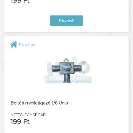
199 Ft
Részletek
Raktáron
Beltéri minileágazó 1/6 Unio
NETTÓ EGYSÉGÁR:
199 Ft