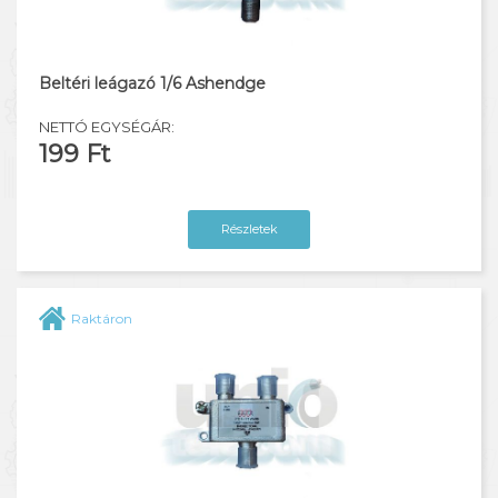
Kültéri TAP elosztók
DC vonali leágazó
Beltéri leágazó 1/6 Ashendge
Erősítők, tápok
NETTÓ EGYSÉGÁR:
199 Ft
Műszerek, szerszámok
Részletek
Raktáron