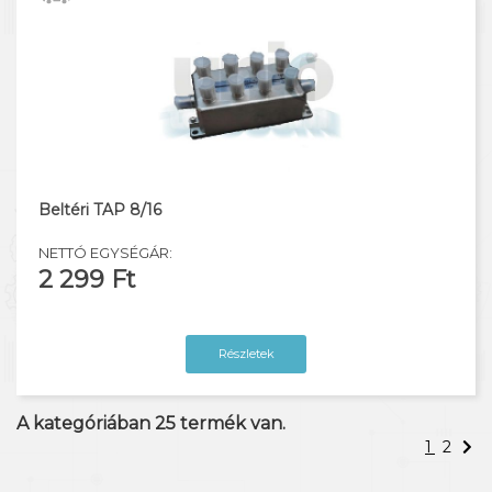
Beltéri TAP 8/16
NETTÓ EGYSÉGÁR:
2 299 Ft
Részletek
A kategóriában
25
termék van.
1
2