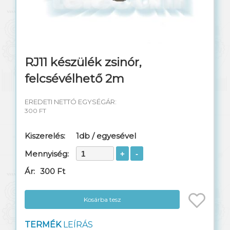
Telefon kábel
Switch rézkábel
Rendezőhuzal
RJ11 készülék zsinór,
felcsévélhető 2m
Távközlési anyagok
EREDETI NETTÓ EGYSÉGÁR:
Réz szerelési anyagok
300 FT
Műszerek, szerszámok
Kiszerelés:
1db / egyesével
Szekrények, dobozok
Mennyiség:
Ár:
300 Ft
Szerelt patch kábelek
Csatlakozók, toldók
Kosárba tesz
Mobiltorony kábel
TERMÉK
LEÍRÁS