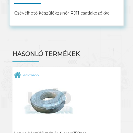
Solar kábel
Csévélhető készülékzsinór RJ11 csatlakozókkal
HASONLÓ TERMÉKEK
Raktáron