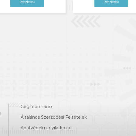
Részletek
Részletek
Céginformáció
i
Általános Szerződési Feltételek
Adatvédelmi nyilatkozat