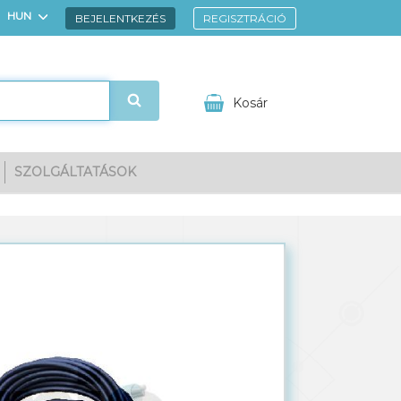
HUN
BEJELENTKEZÉS
REGISZTRÁCIÓ
ENG
Kosár
SZOLGÁLTATÁSOK
gnézem
Kedvencek
Kosarad tartalma