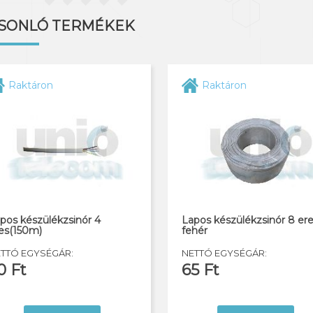
SONLÓ TERMÉKEK
Raktáron
Raktáron
pos készülékzsinór 4
Lapos készülékzsinór 8 er
es(150m)
fehér
TTÓ EGYSÉGÁR:
NETTÓ EGYSÉGÁR:
0 Ft
65 Ft