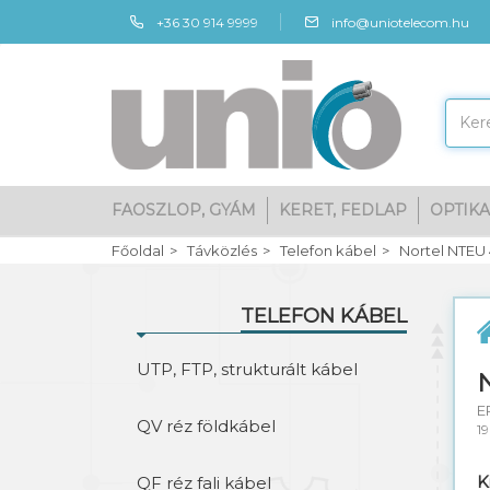
+36 30 914 9999
info@uniotelecom.hu
FAOSZLOP, GYÁM
KERET, FEDLAP
OPTIKA
Főoldal
Távközlés
Telefon kábel
Nortel NTEU
TELEFON KÁBEL
UTP, FTP, strukturált kábel
E
QV réz földkábel
1
K
QF réz fali kábel