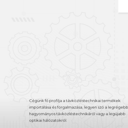
Belépés
Regisztráció
Cégünk fő profilja a távközléstechnikai termékek
importálása és forgalmazása, legyen szó a legrégebb
hagyományos távközléstechnikáról vagy a legújabb
optikai hálózatokról.