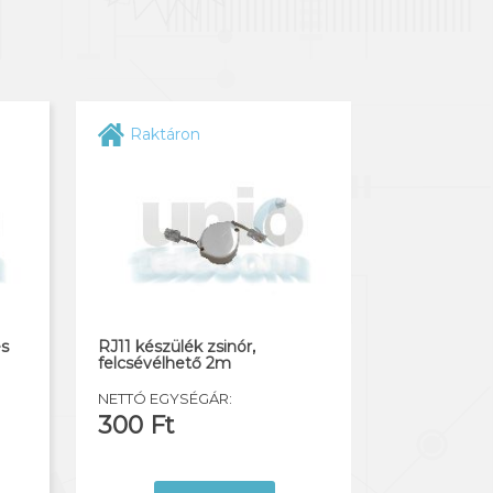
Raktáron
es
RJ11 készülék zsinór,
felcsévélhető 2m
NETTÓ EGYSÉGÁR:
300 Ft