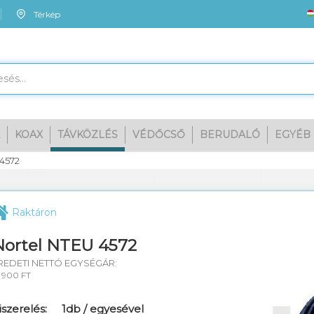
Térkép
KOAX
TÁVKÖZLÉS
VÉDŐCSŐ
BERUDALÓ
EGYÉB
Me
 4572
Raktáron
Nortel NTEU 4572
REDETI NETTÓ EGYSÉGÁR:
9 900 FT
iszerelés:
1db / egyesével