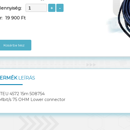
ennyiség:
r:
19 900 Ft
Kosárba tesz
ERMÉK
LEÍRÁS
TEU 4572 15m 508754
Mbit/s 75 OHM Lower connector