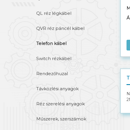
M
QL réz légkábel
Á
QVR réz páncél kábel
Telefon kábel
Switch rézkábel
Rendezőhuzal
T
Távközlési anyagok
N
2
Réz szerelési anyagok
Műszerek, szerszámok