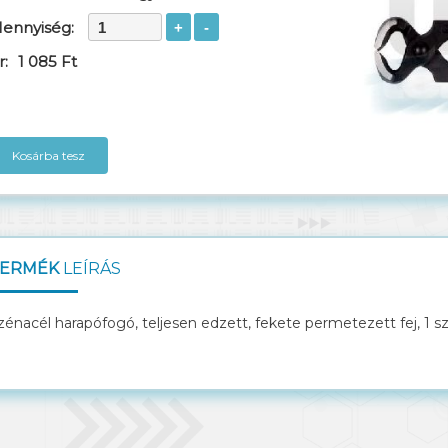
ennyiség:
r:
1 085 Ft
Kosárba tesz
ERMÉK
LEÍRÁS
zénacél harapófogó, teljesen edzett, fekete permetezett fej, 1 