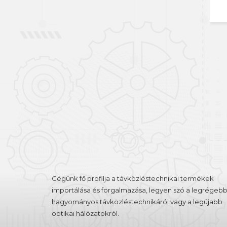
Belépés
Regisztráció
Cégünk fő profilja a távközléstechnikai termékek
importálása és forgalmazása, legyen szó a legrégebb
hagyományos távközléstechnikáról vagy a legújabb
optikai hálózatokról.