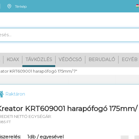
Térkép
KOAX
TÁVKÖZLÉS
VÉDŐCSŐ
BERUDALÓ
EGYÉB
Me
ator KRT609001 harapófogó 175mm/ 7"
Raktáron
Kreator KRT609001 harapófogó 175mm/ 
REDETI NETTÓ EGYSÉGÁR:
085 FT
iszerelés:
1db / egyesével