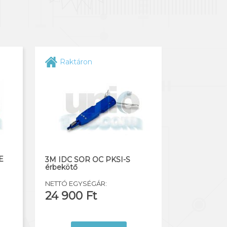
Raktáron
E
3M IDC SOR OC PKSI-S
érbekötő
NETTÓ EGYSÉGÁR:
24 900 Ft