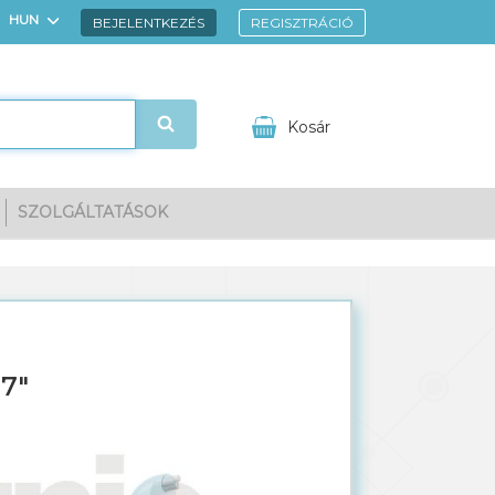
HUN
BEJELENTKEZÉS
REGISZTRÁCIÓ
ENG
Kosár
SZOLGÁLTATÁSOK
gnézem
Kedvencek
Kosarad tartalma
7"