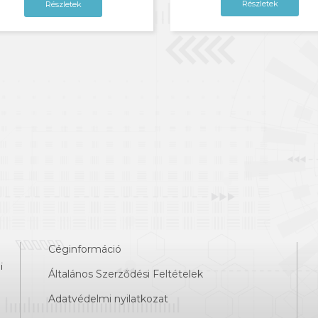
Részletek
Részletek
Céginformáció
i
Általános Szerződési Feltételek
Adatvédelmi nyilatkozat