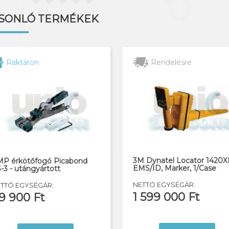
SONLÓ TERMÉKEK
Rendelésre
Raktáron
3M Dynatel Locator 1420X
P érkötőfogó Picabond
EMS/ID, Marker, 1/Case
-3 - utángyártott
NETTÓ EGYSÉGÁR:
TTÓ EGYSÉGÁR:
1 599 000 Ft
9 900 Ft