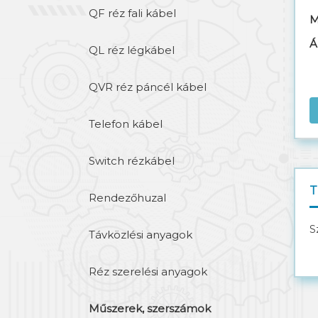
QF réz fali kábel
M
Á
QL réz légkábel
QVR réz páncél kábel
Telefon kábel
Switch rézkábel
T
Rendezőhuzal
S
Távközlési anyagok
Réz szerelési anyagok
Műszerek, szerszámok