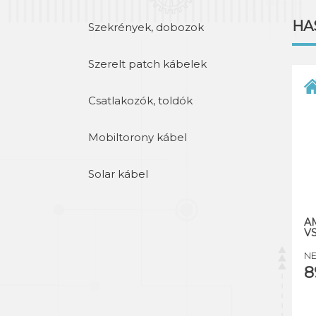
HA
Szekrények, dobozok
Szerelt patch kábelek
Csatlakozók, toldók
Mobiltorony kábel
Solar kábel
AM
VS
NE
8