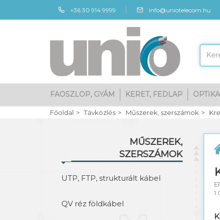
+36 30 914 9999
info@uniotelecom.hu
FAOSZLOP, GYÁM
KERET, FEDLAP
OPTIKA
Főoldal
Távközlés
Műszerek, szerszámok
Kre
MŰSZEREK,
SZERSZÁMOK
UTP, FTP, strukturált kábel
E
1 
QV réz földkábel
K