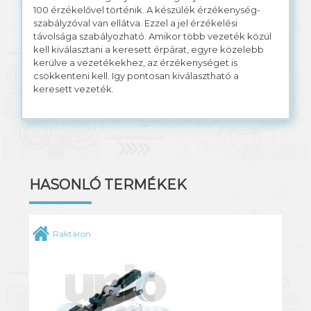
100 érzékelővel történik. A készülék érzékenység-
szabályzóval van ellátva. Ezzel a jel érzékelési
távolsága szabályozható. Amikor több vezeték közül
kell kiválasztani a keresett érpárat, egyre közelebb
kerülve a vezetékekhez, az érzékenységet is
csökkenteni kell. Igy pontosan kiválasztható a
keresett vezeték.
HASONLÓ TERMÉKEK
Raktáron