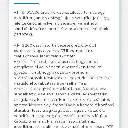
Solar kábel
A PTS 100/200 érpárkereső készlet tartalmaz egy
oszcillátort, amely a vizsgálójelet szolgáltatja és egy
jelérzékelőt, amellyel a vizsgálójel kereshető!
Mindkét készülék normál 9 V-os elemmel működik
(tartozék).
A PTS 200 oszcillátort a vezetékhez krokodil
csipesszel vagy aljzathoz RJ 11-es moduláris
csatlakozóval lehet csatlakoztatni.
Az oszcillátor csatlakoztatása előtt egy fontos
vizsgálatot el kell végezni a vezetéken. Meg kell
győződni arról, hogy a vezeték erei nem
rövidzárlatosak! Rövidzárlatos vezeték a beszéd és a
vizsgálójel továbbítására sem alkalmas.
Az oszcillátor egy három állású funkciókapcsolóval
rendelkezik. Az első állásban a készülék rövidzárlat
vizsgálatra alkalmas. Amikor a vezeték rövidzárlatos
az oszcillátoron egy lámpa világít. A kapcsoló középső
állásában feszültségvizsgálatot végez a készülék.
Vonali feszültség megléte esetén a lámpa világít. A
kapcsoló harmadik állásában szolgáltatja az
oszcillátor a vizsgálójelet. A vizsgálójel keresése a PTS