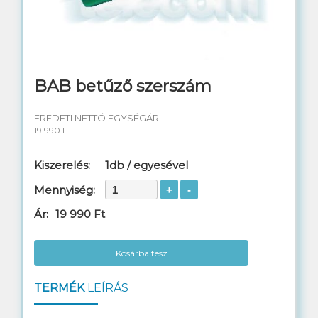
Telefon kábel
Switch rézkábel
Rendezőhuzal
BAB betűző szerszám
Távközlési anyagok
EREDETI NETTÓ EGYSÉGÁR:
19 990 FT
Réz szerelési anyagok
Kiszerelés:
1db / egyesével
Műszerek, szerszámok
Mennyiség:
Szekrények, dobozok
Ár:
19 990 Ft
Szerelt patch kábelek
Kosárba tesz
Csatlakozók, toldók
TERMÉK
LEÍRÁS
Mobiltorony kábel