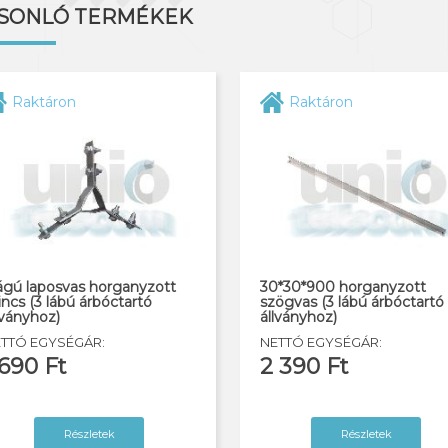
SONLÓ TERMÉKEK
Raktáron
Raktáron
ágú laposvas horganyzott
30*30*900 horganyzott
lincs (3 lábú árbóctartó
szögvas (3 lábú árbóctartó
lványhoz)
állványhoz)
TTÓ EGYSÉGÁR:
NETTÓ EGYSÉGÁR:
 690 Ft
2 390 Ft
Részletek
Részletek