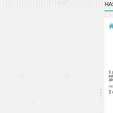
HA
3 
bi
ál
NE
1