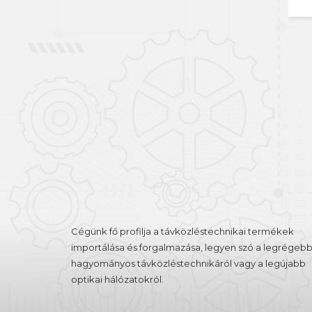
Belépés
Regisztráció
Cégünk fő profilja a távközléstechnikai termékek
importálása és forgalmazása, legyen szó a legrégebb
hagyományos távközléstechnikáról vagy a legújabb
optikai hálózatokról.