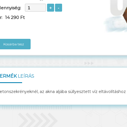
ennyiség:
r:
14 290 Ft
Kosárba tesz
ERMÉK
LEÍRÁS
etonszekrényeknél, az akna aljába süllyesztett víz eltávolításhoz