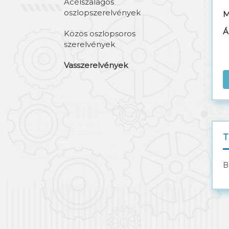
Acélszalagos
oszlopszerelvények
M
Á
Közös oszlopsoros
szerelvények
Vasszerelvények
T
B