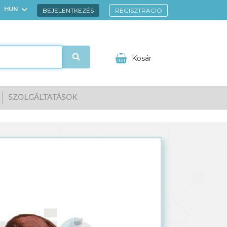
HUN
BEJELENTKEZÉS
REGISZTRÁCIÓ
ENG
Kosár
SZOLGÁLTATÁSOK
gnézem
Kedvencek
Kosarad tartalma