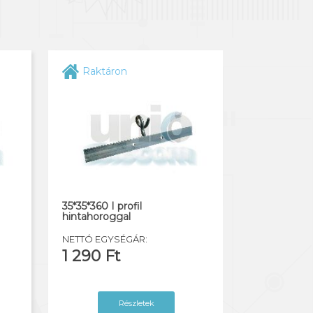
Raktáron
35*35*360 I profil
hintahoroggal
NETTÓ EGYSÉGÁR:
1 290 Ft
Részletek