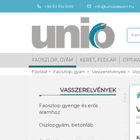
+36 30 914 9999
info@uniotelecom.hu
FAOSZLOP, GYÁM
KERET, FEDLAP
OPTIKA
Főoldal
Faoszlop, gyám
Vasszerelvények
Víz
VASSZERELVÉNYEK
Faoszlop gyenge és erős
áramhoz
E
1
Oszlopgyám, betonláb
K