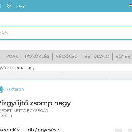
Térkép
KOAX
TÁVKÖZLÉS
VÉDŐCSŐ
BERUDALÓ
EGYÉB
Me
gyűjtő zsomp nagy
Raktáron
Vízgyűjtő zsomp nagy
REDETI NETTÓ EGYSÉGÁR:
4 290 FT
iszerelés:
1db / egyesével