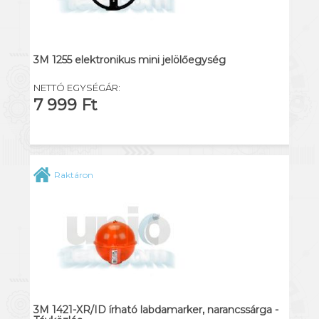
3M 1255 elektronikus mini jelölőegység
NETTÓ EGYSÉGÁR:
7 999 Ft
Raktáron
3M 1421-XR/ID írható labdamarker, narancssárga -