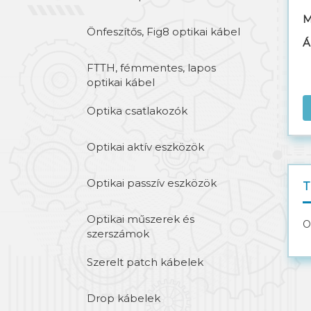
M
Önfeszítős, Fig8 optikai kábel
Á
FTTH, fémmentes, lapos
optikai kábel
Optika csatlakozók
Optikai aktív eszközök
Optikai passzív eszközök
T
Optikai műszerek és
O
szerszámok
Szerelt patch kábelek
Drop kábelek