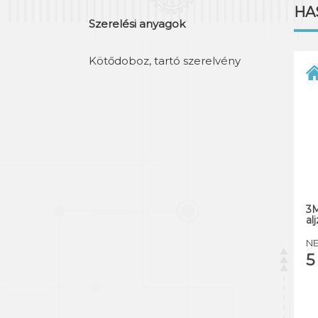
HA
Szerelési anyagok
Kötődoboz, tartó szerelvény
3M
al
NE
5