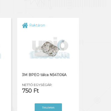
Raktáron
3M BPEO tálca N541106A
NETTÓ EGYSÉGÁR:
750 Ft
Részletek