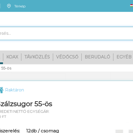
Térkép
KOAX
TÁVKÖZLÉS
VÉDŐCSŐ
BERUDALÓ
EGYÉB
Me
 55-ös
Raktáron
zálzsugor 55-ös
REDETI NETTÓ EGYSÉGÁR:
0 FT
iszerelés:
12db / csomag