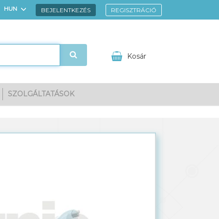
HUN
BEJELENTKEZÉS
REGISZTRÁCIÓ
ENG
Kosár
SZOLGÁLTATÁSOK
gnézem
Kedvencek
Kosarad tartalma