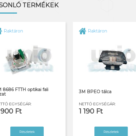
SONLÓ TERMÉKEK
Raktáron
Raktáron
 8686 FTTH optikai fali
3M BPEO tálca
jzat
TTÓ EGYSÉGÁR:
NETTÓ EGYSÉGÁR:
 900 Ft
1 190 Ft
Részletek
Részletek