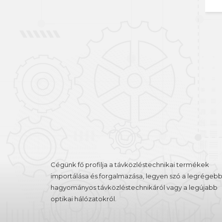
Belépés
Regisztráció
Cégünk fő profilja a távközléstechnikai termékek
importálása és forgalmazása, legyen szó a legrégebb
hagyományos távközléstechnikáról vagy a legújabb
optikai hálózatokról.