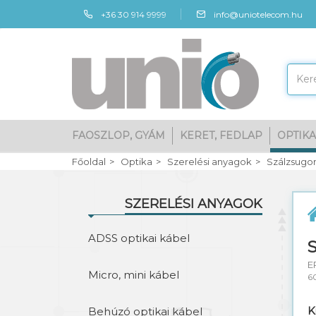
+36 30 914 9999
info@uniotelecom.hu
FAOSZLOP, GYÁM
KERET, FEDLAP
OPTIKA
Főoldal
Optika
Szerelési anyagok
Szálzsugor
SZERELÉSI ANYAGOK
ADSS optikai kábel
S
E
Micro, mini kábel
6
K
Behúzó optikai kábel