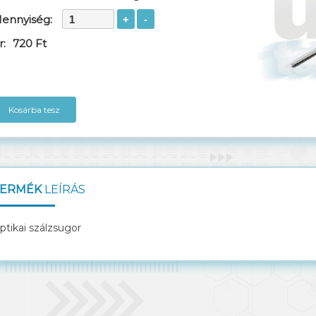
ennyiség:
r:
720 Ft
Kosárba tesz
ERMÉK
LEÍRÁS
ptikai szálzsugor