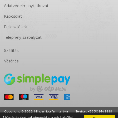
Adatvédelmi nyilatkozat
Kapcsolat
Fejlesztések
Telephely szabályzat
Szállítás
Vásárlás
Copyright © 2026. Minden jog fenntartva
|
Telefon:
+36 30 914 9999
A böngészési élményed fokozásáért ez a weboldal sütiket