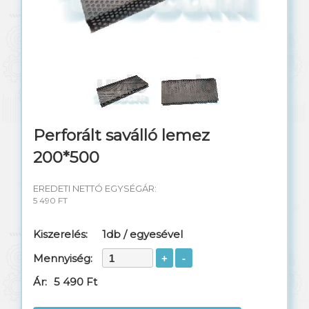
Perforált saválló lemez
200*500
EREDETI NETTÓ EGYSÉGÁR:
5 490 FT
Kiszerelés:
1db / egyesével
Mennyiség:
Ár:
5 490 Ft