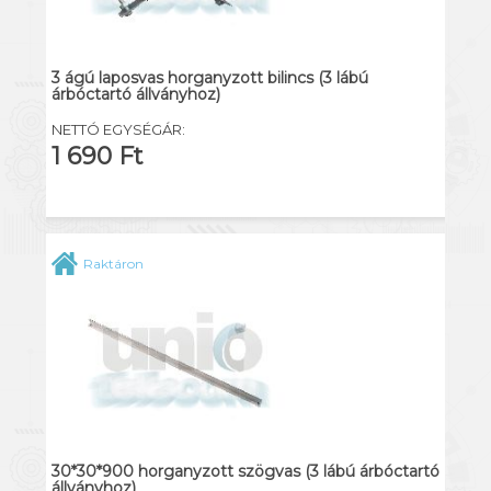
3 ágú laposvas horganyzott bilincs (3 lábú
árbóctartó állványhoz)
NETTÓ EGYSÉGÁR:
1 690 Ft
Raktáron
30*30*900 horganyzott szögvas (3 lábú árbóctartó
állványhoz)