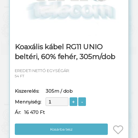
Kültéri TAP elosztók
DC vonali leágazó
Erősítők, tápok
Koaxális kábel RG11 UNIO
beltéri, 60% fehér, 305m/dob
Műszerek, szerszámok
EREDETI NETTÓ EGYSÉGÁR:
54 FT
Kiszerelés:
305m / dob
Mennyiség:
Ár:
16 470 Ft
Kosárba tesz