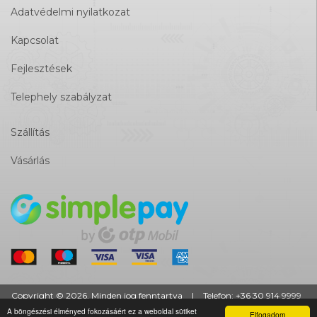
Adatvédelmi nyilatkozat
Kapcsolat
Fejlesztések
Telephely szabályzat
Szállítás
Vásárlás
Copyright © 2026. Minden jog fenntartva
|
Telefon:
+36 30 914 9999
A böngészési élményed fokozásáért ez a weboldal sütiket
Elfogadom