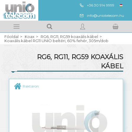
+36 30 914 9999
ENG
info@uniotelecom.hu
Megnézem
Kedvencek
Főoldal
Koax
RG6, RG11, RG59 koaxális kábel
Kosarad tartalma
BELÉPÉS
Koaxális kábel RG11 UNIO beltéri, 60% fehér, 305m/dob
RG6, RG11, RG59 KOAXÁLIS
REGISZTRÁCIÓ
KÁBEL
QR 540 koaxális kábel
Raktáron
RG6, RG11, RG59 koaxális kábel
Szűrők, csatlakozók, toldók
Horizontális, vertikális beltéri elosztók
Beltéri leágazók