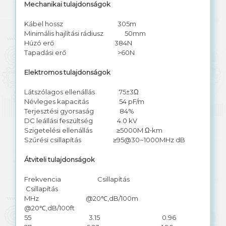
Mechanikai tulajdonságok
Kábel hossz 305m
Minimális hajlítási rádiusz 50mm
Húzó erő 384N
Tapadási erő >60N
Elektromos tulajdonságok
Látszólagos ellenállás 75±3Ω
Névleges kapacitás 54 pF/m
Terjesztési gyorsaság 84%
DC leállási feszültség 4.0 kV
Szigetelési ellenállás ≥5000M Ω•km
Szűrési csillapítás ≥95@30~1000MHz dB
Átviteli tulajdonságok
Frekvencia Csillapítás
Csillapítás
MHz @20℃,dB/100m
@20℃,dB/100ft
55 3.15 0.96