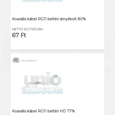
Koaxális kábel RG11 beltéri árnyékolt 80%
NETTÓ EGYSÉGÁR:
67 Ft
Rendelésre
Koaxális kábel RG11 beltéri HD 77%