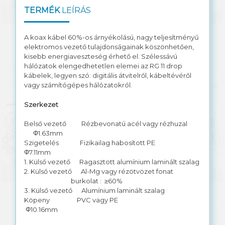
TERMÉK
LEÍRÁS
A koax kábel 60%-os árnyékolású, nagy teljesítményű
elektromos vezető tulajdonságainak köszönhetően,
kisebb energiaveszteség érhető el. Szélessávú
hálózatok elengedhetetlen elemei az RG 11 drop
kábelek, legyen szó: digitális átvitelről, kábeltévéről
vagy számítógépes hálózatokról.
Szerkezet
Belső vezető Rézbevonatú acél vagy rézhuzal
Φ1.63mm
Szigetelés Fizikailag habosított PE
Φ7.11mm
1. Külső vezető Ragasztott alumínium laminált szalag
2. Külső vezető Al-Mg vagy rézötvözet fonat
burkolat : ≥60%
3. Külső vezető Alumínium laminált szalag
Köpeny PVC vagy PE
Φ10.16mm