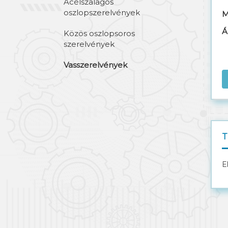
Acélszalagos
oszlopszerelvények
M
Á
Közös oszlopsoros
szerelvények
Vasszerelvények
T
E