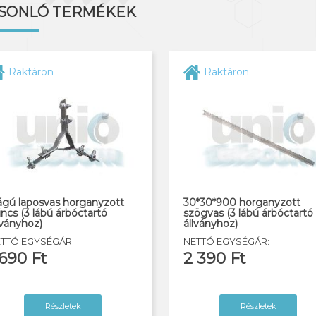
SONLÓ TERMÉKEK
Raktáron
Raktáron
ágú laposvas horganyzott
30*30*900 horganyzott
lincs (3 lábú árbóctartó
szögvas (3 lábú árbóctartó
lványhoz)
állványhoz)
TTÓ EGYSÉGÁR:
NETTÓ EGYSÉGÁR:
 690 Ft
2 390 Ft
Részletek
Részletek