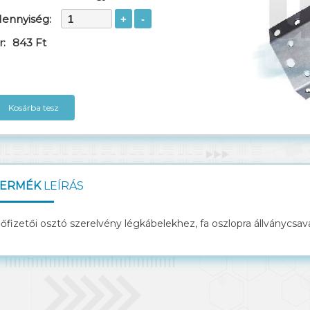
ennyiség:
r:
843 Ft
Kosárba tesz
ERMÉK
LEÍRÁS
lőfizetői osztó szerelvény légkábelekhez, fa oszlopra állványcsav