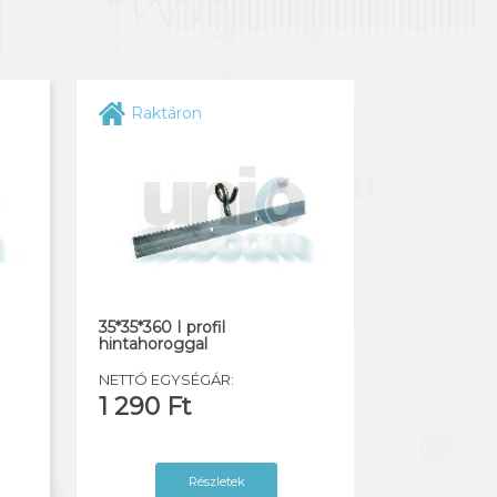
Raktáron
35*35*360 I profil
hintahoroggal
NETTÓ EGYSÉGÁR:
1 290 Ft
Részletek