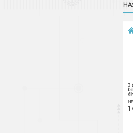
HA
3 
bi
ál
NE
1