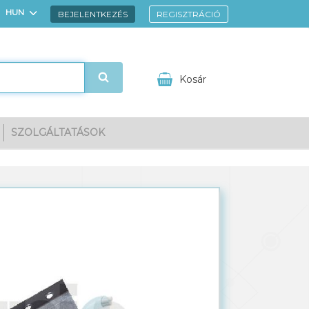
HUN
BEJELENTKEZÉS
REGISZTRÁCIÓ
ENG
Kosár
SZOLGÁLTATÁSOK
gnézem
Kedvencek
Kosarad tartalma