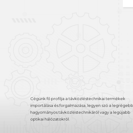
Belépés
Regisztráció
Cégünk fő profilja a távközléstechnikai termékek
importálása és forgalmazása, legyen szó a legrégebb
hagyományos távközléstechnikáról vagy a legújabb
optikai hálózatokról.