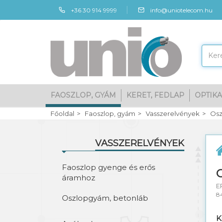
+36 30 914 9999
info@uniotelecom.hu
FAOSZLOP, GYÁM
KERET, FEDLAP
OPTIKA
Főoldal
Faoszlop, gyám
Vasszerelvények
Osz
VASSZERELVÉNYEK
Faoszlop gyenge és erős
áramhoz
E
8
Oszlopgyám, betonláb
K