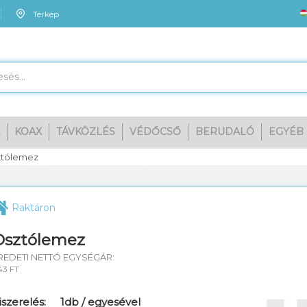
Térkép
KOAX
TÁVKÖZLÉS
VÉDŐCSŐ
BERUDALÓ
EGYÉB
Me
tólemez
Raktáron
Osztólemez
REDETI NETTÓ EGYSÉGÁR:
43 FT
iszerelés:
1db / egyesével