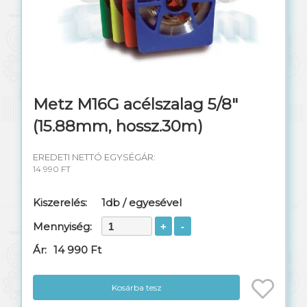
Metz M16G acélszalag 5/8"
(15.88mm, hossz.30m)
EREDETI NETTÓ EGYSÉGÁR:
14 990 FT
Kiszerelés:
1db / egyesével
Mennyiség:
Ár:
14 990 Ft
Kosárba tesz