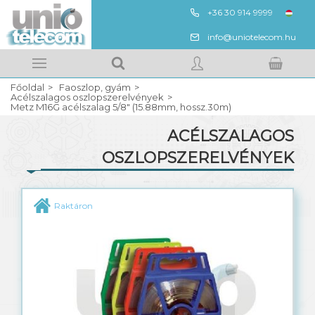
+36 30 914 9999
ENG
info@uniotelecom.hu
Megnézem
Kedvencek
Főoldal
Faoszlop, gyám
Kosarad tartalma
BELÉPÉS
Acélszalagos oszlopszerelvények
Metz M16G acélszalag 5/8" (15.88mm, hossz.30m)
ACÉLSZALAGOS
REGISZTRÁCIÓ
OSZLOPSZERELVÉNYEK
Faoszlop gyenge és erős áramhoz
Raktáron
Oszlopgyám, betonláb
Acélszalagos oszlopszerelvények
Közös oszlopsoros szerelvények
Vasszerelvények