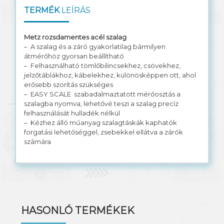
TERMÉK
LEÍRÁS
Metz rozsdamentes acél szalag
– A szalag és a záró gyakorlatilag bármilyen
átmérőhöz gyorsan beállítható
– Felhasználható tömlőbilincsekhez, csövekhez,
jelzőtáblákhoz, kábelekhez, különösképpen ott, ahol
erősebb szorítás szükséges
– EASY SCALE szabadalmaztatott mérőosztás a
szalagba nyomva, lehetővé teszi a szalag precíz
felhasználását hulladék nélkül
– Kézhez álló műanyag szalagtáskák kaphatók
forgatási lehetőséggel, zsebekkel ellátva a zárók
számára
HASONLÓ TERMÉKEK