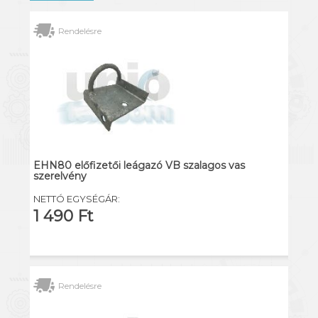
Rendelésre
EHN80 előfizetői leágazó VB szalagos vas
szerelvény
NETTÓ EGYSÉGÁR:
1 490 Ft
Rendelésre