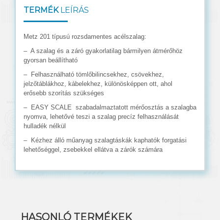
TERMÉK
LEÍRÁS
Metz 201 típusú rozsdamentes acélszalag:
– A szalag és a záró gyakorlatilag bármilyen átmérőhöz
gyorsan beállítható
– Felhasználható tömlőbilincsekhez, csövekhez,
jelzőtáblákhoz, kábelekhez, különösképpen ott, ahol
erősebb szorítás szükséges
– EASY SCALE szabadalmaztatott mérőosztás a szalagba
nyomva, lehetővé teszi a szalag precíz felhasználását
hulladék nélkül
– Kézhez álló műanyag szalagtáskák kaphatók forgatási
lehetőséggel, zsebekkel ellátva a zárók számára
HASONLÓ TERMÉKEK