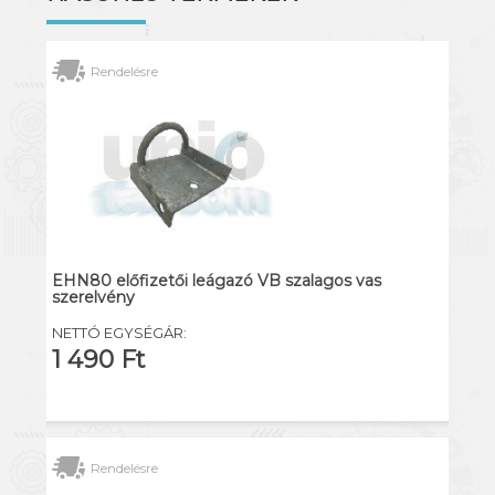
Rendelésre
EHN80 előfizetői leágazó VB szalagos vas
szerelvény
NETTÓ EGYSÉGÁR:
1 490 Ft
Rendelésre