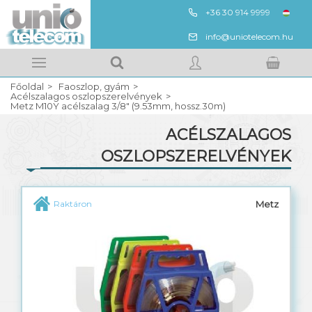
+36 30 914 9999
ENG
info@uniotelecom.hu
Megnézem
Kedvencek
Főoldal
Faoszlop, gyám
Kosarad tartalma
BELÉPÉS
Acélszalagos oszlopszerelvények
Metz M10Y acélszalag 3/8" (9.53mm, hossz.30m)
ACÉLSZALAGOS
REGISZTRÁCIÓ
OSZLOPSZERELVÉNYEK
Faoszlop gyenge és erős áramhoz
Metz
Raktáron
Oszlopgyám, betonláb
Acélszalagos oszlopszerelvények
Közös oszlopsoros szerelvények
Vasszerelvények