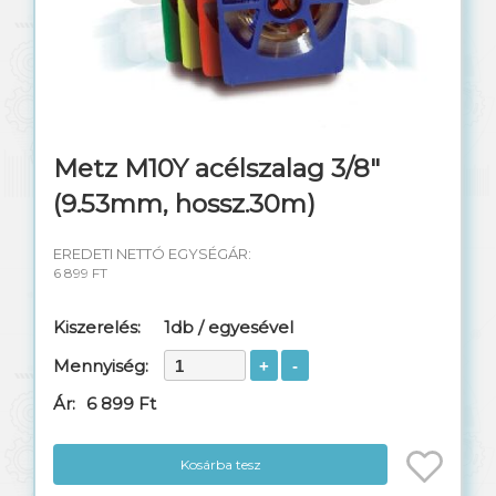
Metz M10Y acélszalag 3/8"
(9.53mm, hossz.30m)
EREDETI NETTÓ EGYSÉGÁR:
6 899 FT
Kiszerelés:
1db / egyesével
Mennyiség:
Ár:
6 899 Ft
Kosárba tesz