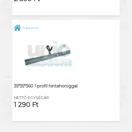
Raktáron
35*35*360 I profil hintahoroggal
NETTÓ EGYSÉGÁR:
1 290 Ft