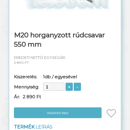
M20 horganyzott rúdcsavar
550 mm
EREDETI NETTÓ EGYSÉGÁR:
2 890 FT
Kiszerelés:
1db / egyesével
Mennyiség:
Ár:
2 890 Ft
Kosárba tesz
TERMÉK
LEÍRÁS