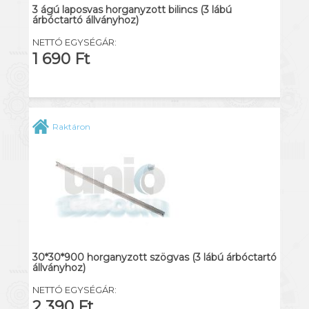
3 ágú laposvas horganyzott bilincs (3 lábú
árbóctartó állványhoz)
NETTÓ EGYSÉGÁR:
1 690 Ft
Raktáron
30*30*900 horganyzott szögvas (3 lábú árbóctartó
állványhoz)
NETTÓ EGYSÉGÁR:
2 390 Ft