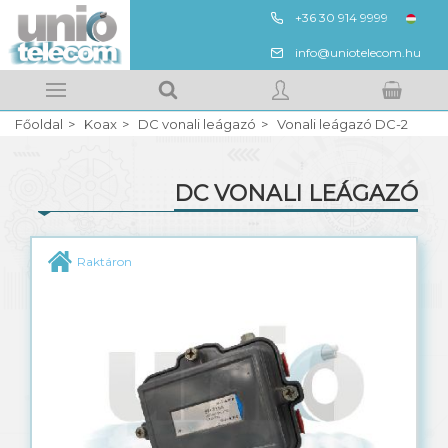
+36 30 914 9999
ENG
info@uniotelecom.hu
Megnézem
Kedvencek
Főoldal
Koax
DC vonali leágazó
Vonali leágazó DC-2
Kosarad tartalma
BELÉPÉS
DC VONALI LEÁGAZÓ
REGISZTRÁCIÓ
QR 540 koaxális kábel
Raktáron
RG6, RG11, RG59 koaxális kábel
Szűrők, csatlakozók, toldók
Horizontális, vertikális beltéri elosztók
Beltéri leágazók