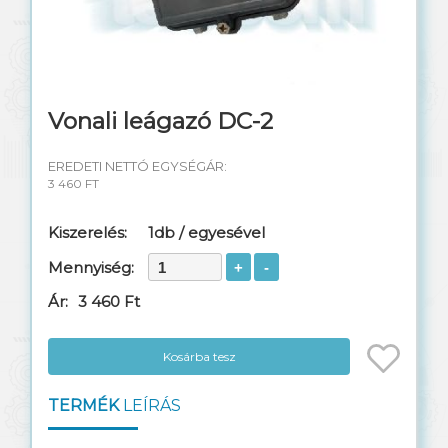
Kültéri TAP elosztók
DC vonali leágazó
Erősítők, tápok
Vonali leágazó DC-2
Műszerek, szerszámok
EREDETI NETTÓ EGYSÉGÁR:
3 460 FT
Kiszerelés:
1db / egyesével
Mennyiség:
Ár:
3 460 Ft
Kosárba tesz
TERMÉK
LEÍRÁS