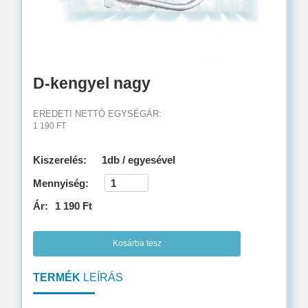
D-kengyel nagy
EREDETI NETTÓ EGYSÉGÁR:
1 190 FT
Kiszerelés:
1db / egyesével
Mennyiség:
Ár:
1 190 Ft
Kosárba tesz
TERMÉK
LEÍRÁS