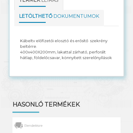
TERMÉK
LEÍRÁS
LETÖLTHETŐ
DOKUMENTUMOK
Kábeltv előfizetői elosztó és erősítő szekrény
beltérre.
400x400X200mm, lakattal zárható, perforált
hátlap, földelőcsavar, könnyített szerelőnyílások
HASONLÓ TERMÉKEK
Rendelésre