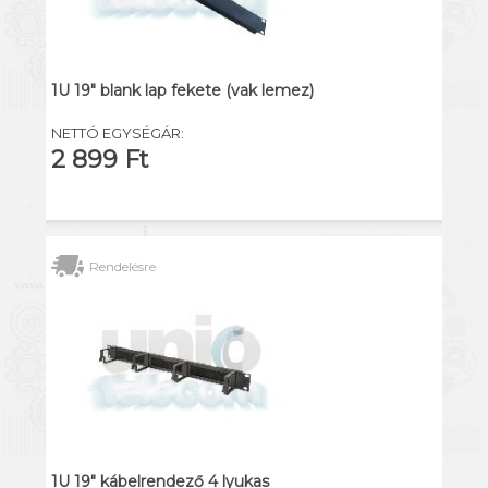
1U 19" blank lap fekete (vak lemez)
NETTÓ EGYSÉGÁR:
2 899 Ft
Rendelésre
1U 19" kábelrendező 4 lyukas