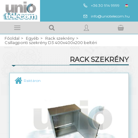
+36 30 914 9999
ENG
info@uniotelecom.hu
Megnézem
Kedvencek
Főoldal
Egyéb
Rack szekrény
Kosarad tartalma
BELÉPÉS
Csillagponti szekrény D3 400x400x200 beltéri
RACK SZEKRÉNY
REGISZTRÁCIÓ
Munkavédelem
Raktáron
Antisztatikus munkaruha
Rack szekrény
Solar LED lámpa
Leica vezetékkutatók