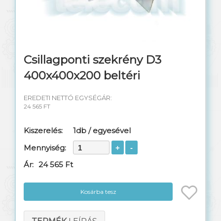
Emelők
Segélyhívó
Kulcskezelő szekrények
Csillagponti szekrény D3
400x400x200 beltéri
EREDETI NETTÓ EGYSÉGÁR:
24 565 FT
Kiszerelés:
1db / egyesével
Mennyiség:
Ár:
24 565 Ft
Kosárba tesz