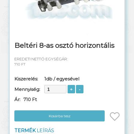
Kültéri TAP elosztók
DC vonali leágazó
Erősítők, tápok
Beltéri 8-as osztó horizontális
Műszerek, szerszámok
EREDETI NETTÓ EGYSÉGÁR:
710 FT
Kiszerelés:
1db / egyesével
Mennyiség:
Ár:
710 Ft
Kosárba tesz
TERMÉK
LEÍRÁS