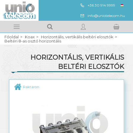
+36 30 914 9999
ENG
info@uniotelecom.hu
Megnézem
Kedvencek
Főoldal
Koax
Horizontális, vertikális beltéri elosztók
Kosarad tartalma
BELÉPÉS
Beltéri 8-as osztó horizontális
HORIZONTÁLIS, VERTIKÁLIS
REGISZTRÁCIÓ
BELTÉRI ELOSZTÓK
QR 540 koaxális kábel
Raktáron
RG6, RG11, RG59 koaxális kábel
Szűrők, csatlakozók, toldók
Horizontális, vertikális beltéri elosztók
Beltéri leágazók