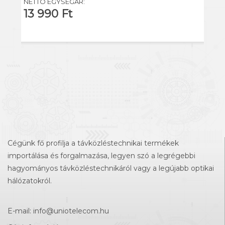
NETTÓ EGYSÉGÁR:
13 990 Ft
Cégünk fő profilja a távközléstechnikai termékek
importálása és forgalmazása, legyen szó a legrégebbi
hagyományos távközléstechnikáról vagy a legújabb optikai
hálózatokról.
E-mail:
info@uniotelecom.hu