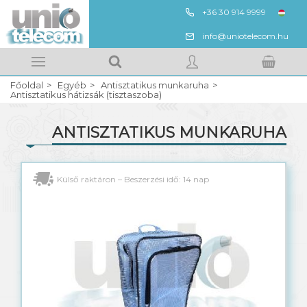
+36 30 914 9999
ENG
info@uniotelecom.hu
Megnézem
Kedvencek
Főoldal
Egyéb
Antisztatikus munkaruha
Kosarad tartalma
BELÉPÉS
Antisztatikus hátizsák (tisztaszoba)
ANTISZTATIKUS MUNKARUHA
REGISZTRÁCIÓ
Munkavédelem
Külső raktáron – Beszerzési idő: 14 nap
Antisztatikus munkaruha
Rack szekrény
Solar LED lámpa
Leica vezetékkutatók