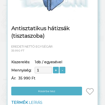
Emelők
Segélyhívó
Kulcskezelő szekrények
Antisztatikus hátizsák
(tisztaszoba)
EREDETI NETTÓ EGYSÉGÁR:
35 990 FT
Kiszerelés:
1db / egyesével
Mennyiség:
Ár:
35 990 Ft
Kosárba tesz
TERMÉK
LEÍRÁS