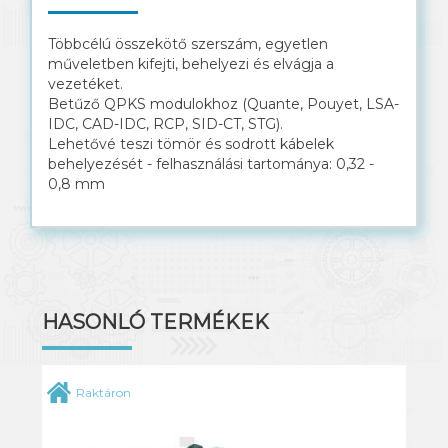
Solar kábel
Többcélú összekötő szerszám, egyetlen
műveletben kifejti, behelyezi és elvágja a
vezetéket.
Betűző QPKS modulokhoz (Quante, Pouyet, LSA-
IDC, CAD-IDC, RCP, SID-CT, STG).
Lehetővé teszi tömör és sodrott kábelek
behelyezését - felhasználási tartománya: 0,32 -
0,8 mm
HASONLÓ TERMÉKEK
Raktáron