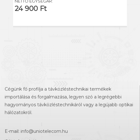
NETTÓ EGYSÉGÁR:
24 900 Ft
Cégünk fő profilja a távközléstechnikai termékek
importálása és forgalmazása, legyen szó a legrégebbi
hagyományos távközléstechnikáról vagy a legújabb optikai
hálózatokról.
E-mail:
info@uniotelecom.hu