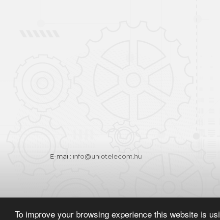
Sign in
Registration
E-mail:
info@uniotelecom.hu
To improve your browsing experience this website is us
Copyright © 2026. Minden jog fenntartva
|
Telefon:
+36 