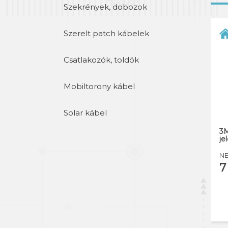
Szekrények, dobozok
Szerelt patch kábelek
Csatlakozók, toldók
Mobiltorony kábel
Solar kábel
3M
je
NE
7