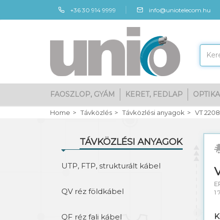
+36 30 914 9999
info@uniotelecom.hu
FAOSZLOP, GYÁM
KERET, FEDLAP
OPTIKA
Home
Távközlés
Távközlési anyagok
VT 2208
TÁVKÖZLÉSI ANYAGOK
UTP, FTP, strukturált kábel
E
QV réz földkábel
1 
K
QF réz fali kábel