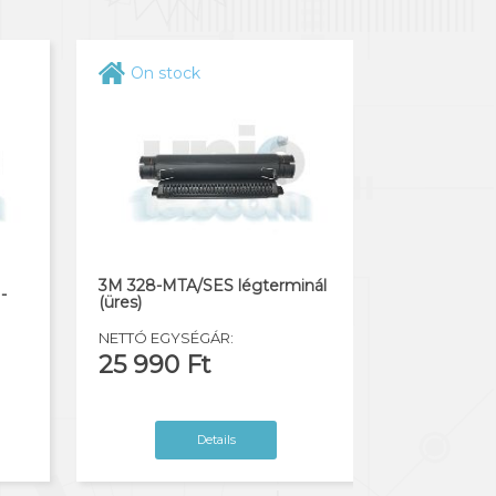
On stock
3M 328-MTA/SES légterminál
-
(üres)
NETTÓ EGYSÉGÁR:
25 990 Ft
Details