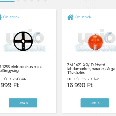
On stock
On stock
3M 1421-XR/ID írható
 1255 elektronikus mini
labdamarker, narancssárga 
lölőegység
Távközlés
TTÓ EGYSÉGÁR:
NETTÓ EGYSÉGÁR:
 999 Ft
16 990 Ft
Details
Details