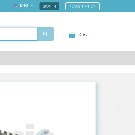
ENG
SIGN IN
REGISTRATION
HUN
Kosár
ézem
Kedvencek
Your shopping cart