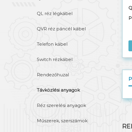
Q
QL réz légkábel
P
QVR réz páncél kábel
Telefon kábel
Switch rézkábel
Rendezőhuzal
Távközlési anyagok
Réz szerelési anyagok
Műszerek, szerszámok
RE