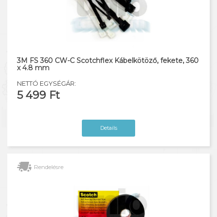
3M FS 360 CW-C Scotchflex Kábelkötöző, fekete, 360
x 4.8 mm
NETTÓ EGYSÉGÁR:
5 499 Ft
Details
Rendelésre