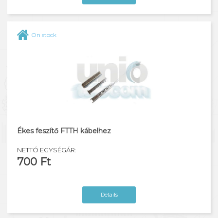
On stock
Ékes feszítő FTTH kábelhez
NETTÓ EGYSÉGÁR:
700 Ft
Details