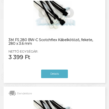
3M FS 280 BW-C Scotchflex Kábelkötöző, fekete,
280 x 3.6 mm
NETTÓ EGYSÉGÁR:
3 399 Ft
Details
Rendelésre