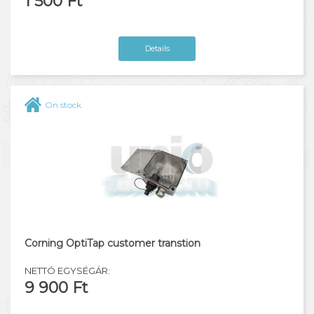
1 500 Ft
Details
On stock
Corning OptiTap customer transtion
NETTÓ EGYSÉGÁR:
9 900 Ft