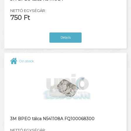
NETTÓ EGYSÉGÁR:
750 Ft
Details
On stock
3M BPEO tálca N541108A FQ100068300
NETTÓ EGYSÉGÁR: