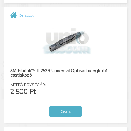
On stock
3M Fibrlok™ II 2529 Universal Optikai hidegkötő
csatlakozó
NETTÓ EGYSÉGÁR:
2 500 Ft
Details