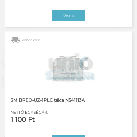
Details
Rendelésre
3M BPEO-UZ-1PLC tálca N541113A
NETTÓ EGYSÉGÁR:
1 100 Ft