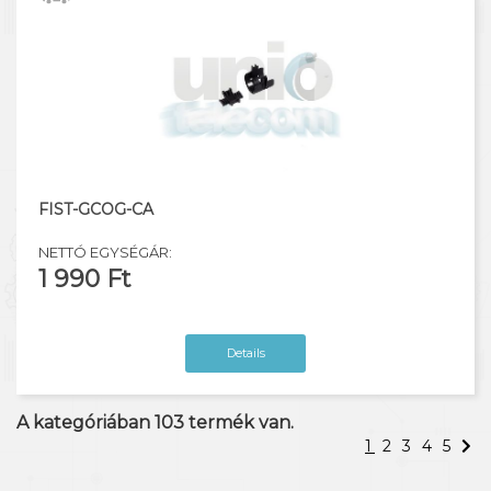
FIST-GCOG-CA
NETTÓ EGYSÉGÁR:
1 990 Ft
Details
A kategóriában
103
termék van.
1
2
3
4
5