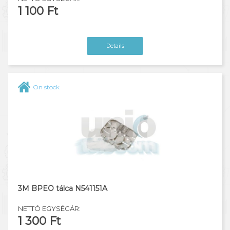
1 100 Ft
Details
On stock
3M BPEO tálca N541151A
NETTÓ EGYSÉGÁR:
1 300 Ft