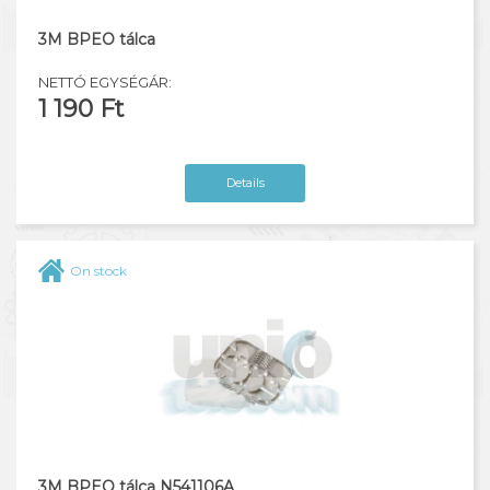
3M BPEO tálca
NETTÓ EGYSÉGÁR:
1 190 Ft
Details
On stock
3M BPEO tálca N541106A