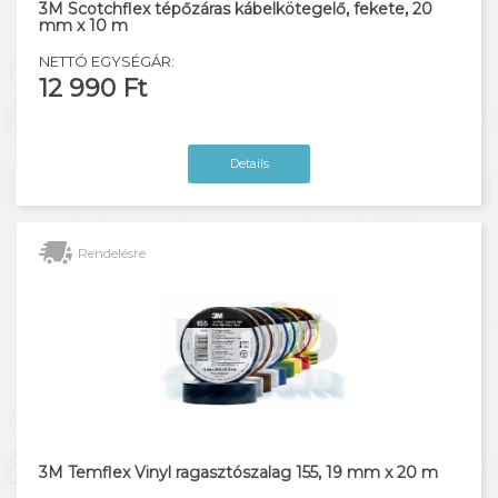
3M Scotchflex tépőzáras kábelkötegelő, fekete, 20
mm x 10 m
NETTÓ EGYSÉGÁR:
12 990 Ft
Details
Rendelésre
3M Temflex Vinyl ragasztószalag 155, 19 mm x 20 m