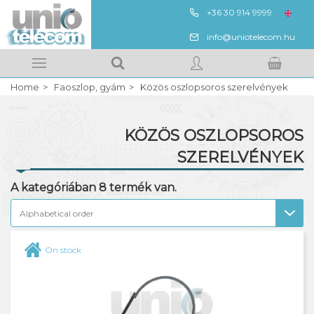
+36 30 914 9999
HUN
info@uniotelecom.hu
Megnézem
Kedvencek
Home
Faoszlop, gyám
Közös oszlopsoros szerelvények
Your shopping cart
SIGN IN
KÖZÖS OSZLOPSOROS
REGISTRATION
SZERELVÉNYEK
Faoszlop gyenge és erős áramhoz
A kategóriában
8
termék van.
Oszlopgyám, betonláb
Acélszalagos oszlopszerelvények
On stock
Közös oszlopsoros szerelvények
Vasszerelvények