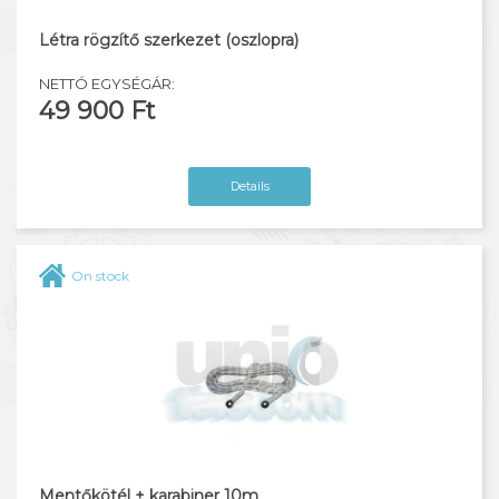
Létra rögzítő szerkezet (oszlopra)
NETTÓ EGYSÉGÁR:
49 900 Ft
Details
On stock
Mentőkötél + karabiner 10m