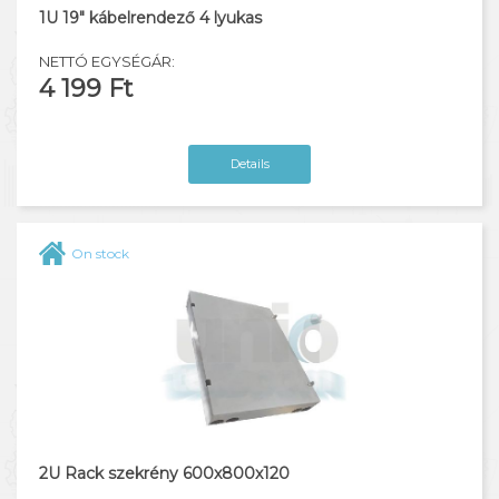
1U 19" kábelrendező 4 lyukas
NETTÓ EGYSÉGÁR:
4 199 Ft
Details
On stock
2U Rack szekrény 600x800x120