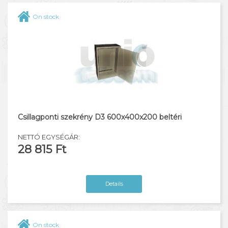
On stock
Csillagponti szekrény D3 600x400x200 beltéri
NETTÓ EGYSÉGÁR:
28 815 Ft
Details
On stock