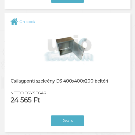
On stock
Csillagponti szekrény D3 400x400x200 beltéri
NETTÓ EGYSÉGÁR:
24 565 Ft
Details