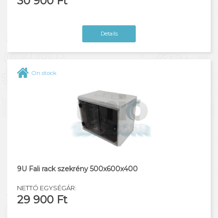
30 900 Ft
Details
On stock
9U Fali rack szekrény 500x600x400
NETTÓ EGYSÉGÁR:
29 900 Ft