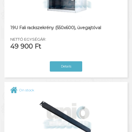
19U Fali rackszekrény (550x600), üvegajtóval
NETTÓ EGYSÉGÁR:
49 900 Ft
Details
On stock