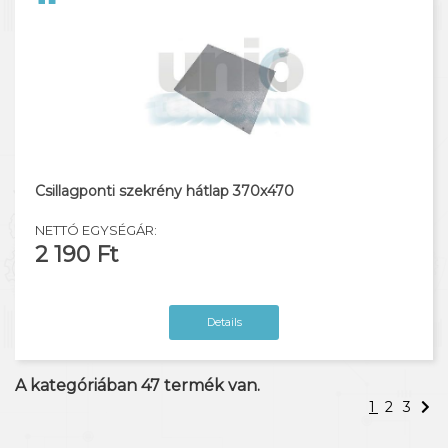
Csillagponti szekrény hátlap 370x470
NETTÓ EGYSÉGÁR:
2 190 Ft
Details
A kategóriában
47
termék van.
1
2
3