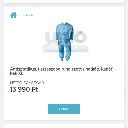
On stock
Antisztatikus, tisztaszoba ruha szett ( nadrág, kabát) -
kék XL
NETTÓ EGYSÉGÁR:
13 990 Ft
Details