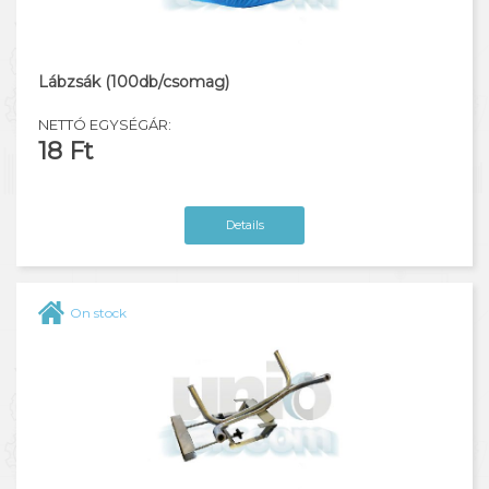
Emelők
Segélyhívó
Lábzsák (100db/csomag)
Kulcskezelő szekrények
NETTÓ EGYSÉGÁR:
18 Ft
Details
On stock