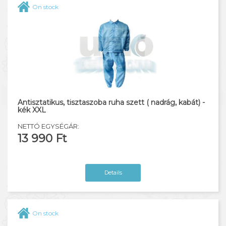
On stock
Antisztatikus, tisztaszoba ruha szett ( nadrág, kabát) -
kék XXL
NETTÓ EGYSÉGÁR:
13 990 Ft
Details
On stock