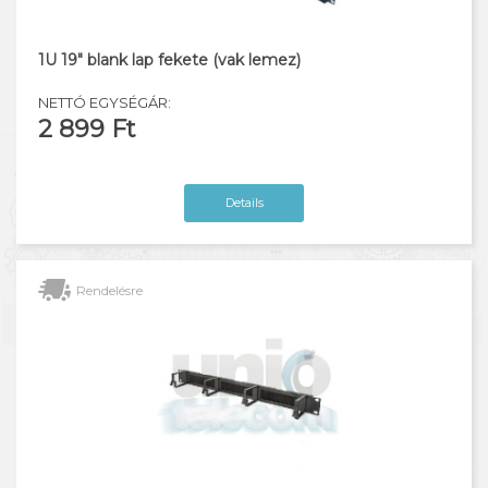
1U 19" blank lap fekete (vak lemez)
NETTÓ EGYSÉGÁR:
2 899 Ft
Details
Rendelésre