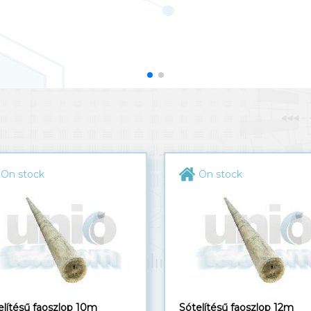
DETAILS
On stock
On stock
elítésű faoszlop 10m
Sótelítésű faoszlop 12m