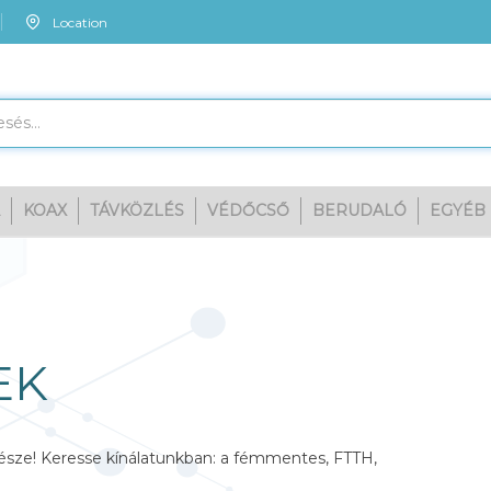
Location
KOAX
TÁVKÖZLÉS
VÉDŐCSŐ
BERUDALÓ
EGYÉB
Megn
Rövid Termék Leírás/Cím
SZŰRŐK
CSATLAKO
Szupergyors internet program elengedhetetlen része! Keresse 
behúzó és önfeszítő optikai kábeleket!