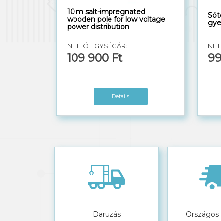
10 m salt-impregnated
Sót
wooden pole for low voltage
gye
power distribution
NETTÓ EGYSÉGÁR:
NET
109 900 Ft
99
Details
Daruzás
Országos k