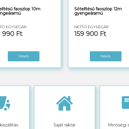
elítésű faoszlop 10m
Sótelítésű faoszlop 12m
ngeáramú
gyengeáramú
TÓ EGYSÉGÁR:
NETTÓ EGYSÉGÁR:
 990 Ft
159 900 Ft
Details
Details
iszállítás
Saját raktár
Minőségi 