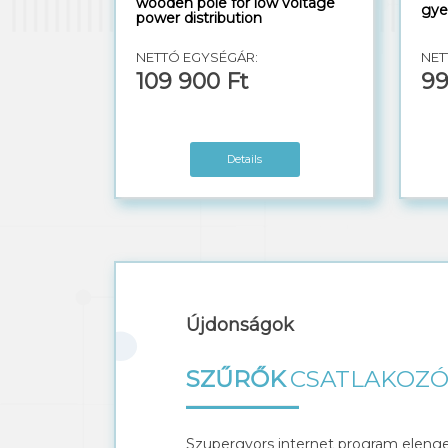
wooden pole for low voltage
gye
power distribution
NETTÓ EGYSÉGÁR:
NET
109 900 Ft
99
Details
Újdonságok
SZŰRŐK
CSATLAKOZ
Szupergyors internet program elenge