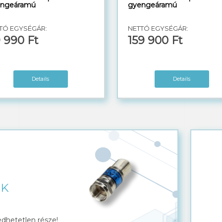
ngeáramú
gyengeáramú
TÓ EGYSÉGÁR:
NETTÓ EGYSÉGÁR:
 990 Ft
159 900 Ft
Details
Details
ÓK
dhetetlen része!