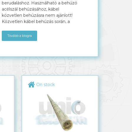
berudaláshoz. Használható a behúzó
acélszál behúzásához, kábel
közvetlen behúzásra nem ajánlott!
Közvetlen kábel behúzás során, a
megnövelt terhelésből adódó
mechanikai sérülésekre garanciát
Tovább a blogra
nem vállalunk! Csomag tartalma: 2,5
USB HDD keret, távirányító, adapter,
kábelek: USB, VGA, RCA
On stock