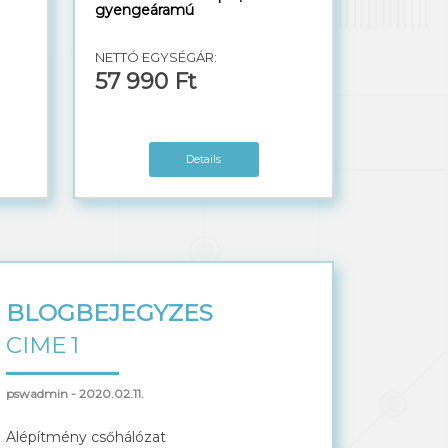
gyengeáramú
NETTÓ EGYSÉGÁR:
57 990 Ft
Details
BLOGBEJEGYZES
CIME
1
pswadmin - 2020.02.11.
Alépítmény csőhálózat