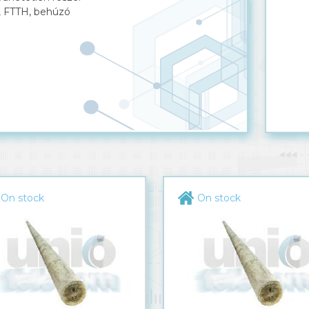
, FTTH, behúzó
On stock
On stock