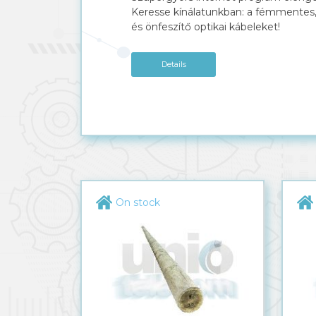
Keresse kínálatunkban: a fémmentes
és önfeszítő optikai kábeleket!
Details
Sign in
Registration
On stock