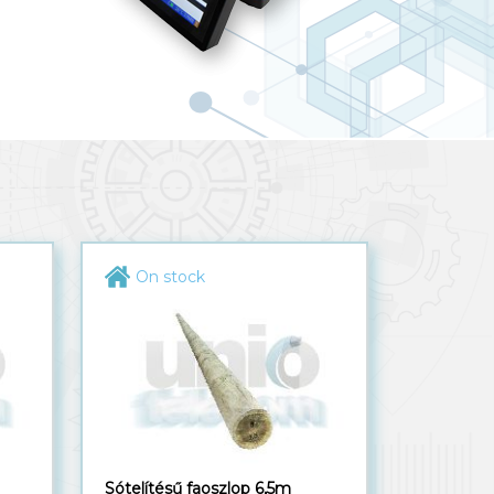
On stock
Sótelítésű faoszlop 6,5m