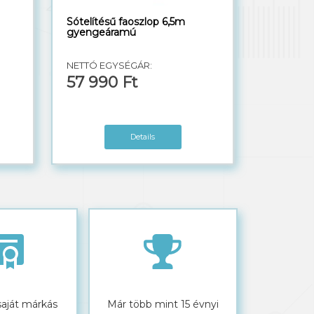
Sótelítésű faoszlop 6,5m
gyengeáramú
NETTÓ EGYSÉGÁR:
57 990 Ft
Details
saját márkás
Már több mint 15 évnyi