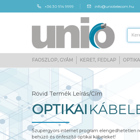
+36 30 914 9999
info@uniotelecom.hu
FAOSZLOP, GYÁM
KERET, FEDLAP
OPTIKA