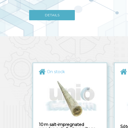
On stock
10 m salt-impregnated
Sót