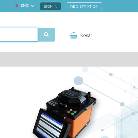
ENG
SIGN IN
REGISTRATION
HUN
Kosár
ézem
Kedvencek
Your shopping cart
ZÓK
kínálatunkban: a fémmentes, FTTH,