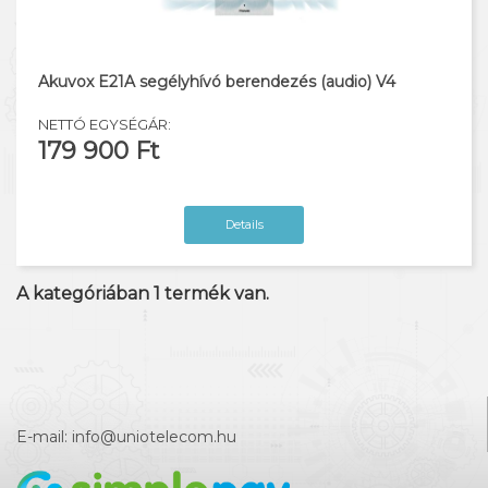
Emelők
Segélyhívó
Akuvox E21A segélyhívó berendezés (audio) V4
Kulcskezelő szekrények
NETTÓ EGYSÉGÁR:
179 900 Ft
Details
A kategóriában
1
termék van.
E-mail:
info@uniotelecom.hu