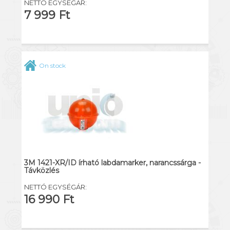
NETTÓ EGYSÉGÁR:
7 999 Ft
On stock
3M 1421-XR/ID írható labdamarker, narancssárga -
Távközlés
NETTÓ EGYSÉGÁR:
16 990 Ft