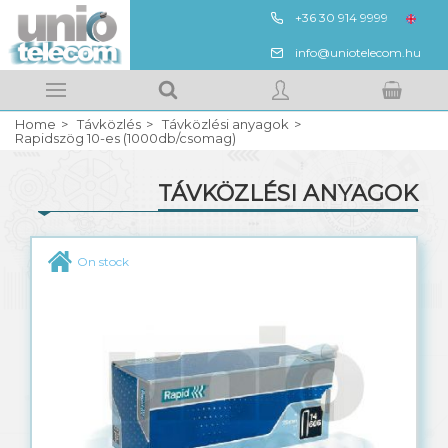
+36 30 914 9999
HUN
info@uniotelecom.hu
Megnézem
Kedvencek
Home
Távközlés
Távközlési anyagok
Your shopping cart
SIGN IN
Rapidszög 10-es (1000db/csomag)
TÁVKÖZLÉSI ANYAGOK
REGISTRATION
UTP, FTP, strukturált kábel
On stock
QV réz földkábel
QF réz fali kábel
QL réz légkábel
QVR réz páncél kábel