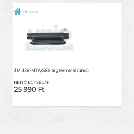
On stock
3M 328-MTA/SES légterminál (üres)
NETTÓ EGYSÉGÁR:
25 990 Ft