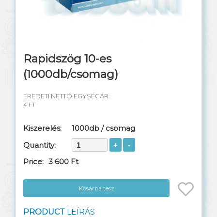
Telefon kábel
Switch rézkábel
Rendezőhuzal
Rapidszög 10-es
(1000db/csomag)
Távközlési anyagok
EREDETI NETTÓ EGYSÉGÁR:
Réz szerelési anyagok
4 FT
Műszerek, szerszámok
Kiszerelés:
1000db / csomag
Szekrények, dobozok
Quantity:
Price:
3 600 Ft
Szerelt patch kábelek
Csatlakozók, toldók
Kosárba tesz
Mobiltorony kábel
PRODUCT
LEÍRÁS