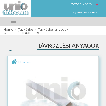
+36 30 914 9999
HUN
info@uniotelecom.hu
Megnézem
Kedvencek
Home
Távközlés
Távközlési anyagok
Your shopping cart
SIGN IN
Öntapadós csatorna 9x18
TÁVKÖZLÉSI ANYAGOK
REGISTRATION
UTP, FTP, strukturált kábel
On stock
QV réz földkábel
QF réz fali kábel
QL réz légkábel
QVR réz páncél kábel