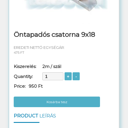
Telefon kábel
Switch rézkábel
Rendezőhuzal
Öntapadós csatorna 9x18
Távközlési anyagok
EREDETI NETTÓ EGYSÉGÁR:
475 FT
Réz szerelési anyagok
Kiszerelés:
2m / szál
Műszerek, szerszámok
Quantity:
Szekrények, dobozok
Price:
950 Ft
Szerelt patch kábelek
Kosárba tesz
Csatlakozók, toldók
PRODUCT
LEÍRÁS
Mobiltorony kábel