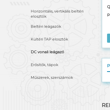
Q
Horizontális, vertikális beltéri
P
elosztók
Beltéri leágazók
Kültéri TAP elosztók
DC vonali leágazó
Erősítők, tápok
Műszerek, szerszámok
RE