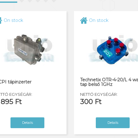
On stock
On stock
Technetix OTR-4-20/L 4 w
PI tápinzerter
tap belső 1GHz
TTÓ EGYSÉGÁR:
NETTÓ EGYSÉGÁR:
 895 Ft
300 Ft
Details
Details