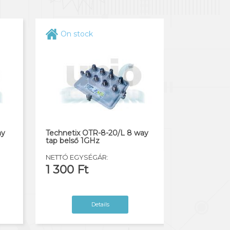
On stock
ay
Technetix OTR-8-20/L 8 way
tap belső 1GHz
NETTÓ EGYSÉGÁR:
1 300 Ft
Details