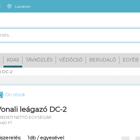
Location
KOAX
TÁVKÖZLÉS
VÉDŐCSŐ
BERUDALÓ
EGYÉB
Megn
ó DC-2
On stock
onali leágazó DC-2
REDETI NETTÓ EGYSÉGÁR:
 460 FT
iszerelés:
1db / egyesével