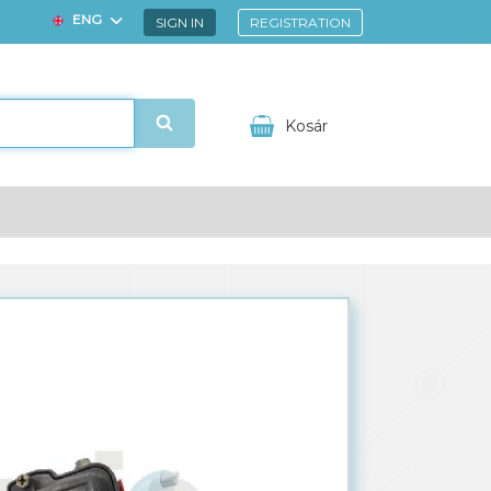
ENG
SIGN IN
REGISTRATION
HUN
Kosár
ézem
Kedvencek
Your shopping cart