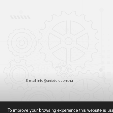
Sign in
Registration
E-mail:
info@uniotelecom.hu
To improve your browsing experience this website is us
Copyright © 2026. Minden jog fenntartva
|
Telefon:
+36 