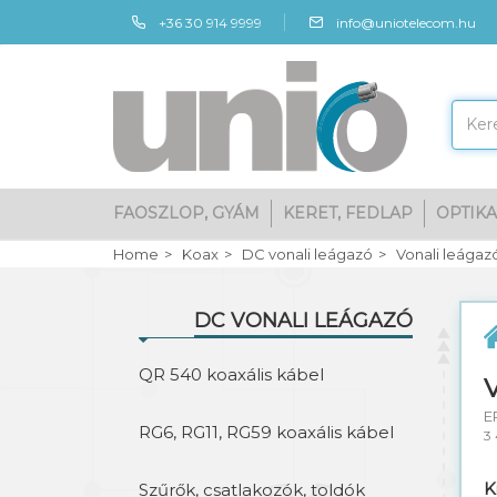
+36 30 914 9999
info@uniotelecom.hu
FAOSZLOP, GYÁM
KERET, FEDLAP
OPTIKA
Home
Koax
DC vonali leágazó
Vonali leágaz
DC VONALI LEÁGAZÓ
QR 540 koaxális kábel
V
E
RG6, RG11, RG59 koaxális kábel
3
K
Szűrők, csatlakozók, toldók