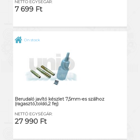
NETTÓ EGYSÉGÁR:
7 699 Ft
On stock
Berudaló javító készlet 7,5mm-es szálhoz
(ragasztó,toldó,2 fej)
NETTÓ EGYSÉGÁR:
27 990 Ft