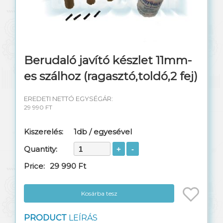
Berudaló javító készlet 11mm-
es szálhoz (ragasztó,toldó,2 fej)
EREDETI NETTÓ EGYSÉGÁR:
29 990 FT
Kiszerelés:
1db / egyesével
Quantity:
Price:
29 990 Ft
Kosárba tesz
PRODUCT
LEÍRÁS