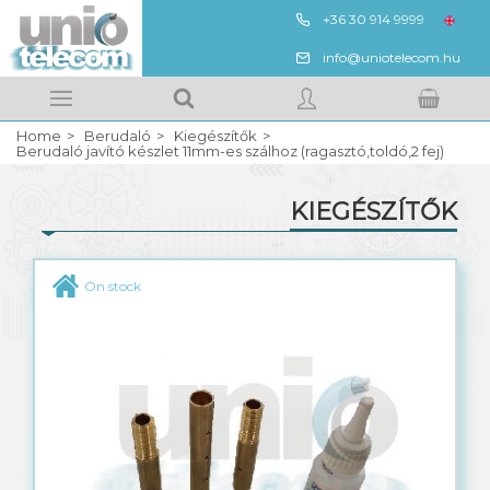
+36 30 914 9999
HUN
info@uniotelecom.hu
Megnézem
Kedvencek
Home
Berudaló
Kiegészítők
Your shopping cart
SIGN IN
Berudaló javító készlet 11mm-es szálhoz (ragasztó,toldó,2 fej)
KIEGÉSZÍTŐK
REGISTRATION
Berudaló
On stock
Üvegszál
Kábelhúzó harisnya
Kiegészítők