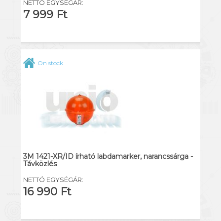
NETTÓ EGYSÉGÁR:
7 999 Ft
On stock
3M 1421-XR/ID írható labdamarker, narancssárga -
Távközlés
NETTÓ EGYSÉGÁR:
16 990 Ft