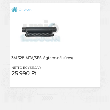
On stock
3M 328-MTA/SES légterminál (üres)
NETTÓ EGYSÉGÁR:
25 990 Ft