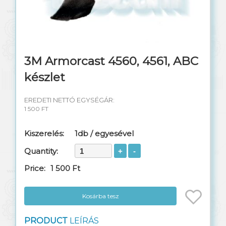
Telefon kábel
Switch rézkábel
Rendezőhuzal
3M Armorcast 4560, 4561, ABC
készlet
Távközlési anyagok
EREDETI NETTÓ EGYSÉGÁR:
Réz szerelési anyagok
1 500 FT
Műszerek, szerszámok
Kiszerelés:
1db / egyesével
Szekrények, dobozok
Quantity:
Price:
1 500 Ft
Szerelt patch kábelek
Csatlakozók, toldók
Kosárba tesz
Mobiltorony kábel
PRODUCT
LEÍRÁS