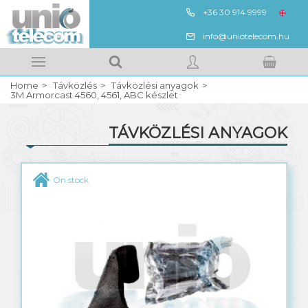
+36 30 914 9999
HUN
info@uniotelecom.hu
Megnézem
Kedvencek
Home
Távközlés
Távközlési anyagok
Your shopping cart
SIGN IN
3M Armorcast 4560, 4561, ABC készlet
TÁVKÖZLÉSI ANYAGOK
REGISTRATION
UTP, FTP, strukturált kábel
On stock
QV réz földkábel
QF réz fali kábel
QL réz légkábel
QVR réz páncél kábel